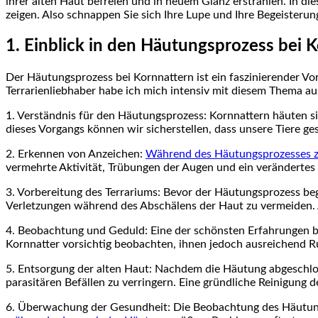
ihrer alten Haut befreien und in neuem Glanz erstrahlen. In 
zeigen. Also schnappen Sie sich Ihre Lupe und Ihre Begeisterun
1. Einblick in den Häutungsprozess bei 
Der Häutungsprozess bei Kornnattern ist ein faszinierender Vo
Terrarienliebhaber habe ich mich intensiv mit diesem Thema a
1. Verständnis für den Häutungsprozess: Kornnattern häuten s
dieses Vorgangs können wir sicherstellen, dass unsere Tiere ge
2. Erkennen von Anzeichen:
Während des Häutungsprozesses ze
vermehrte Aktivität, Trübungen der Augen und ein verändertes 
3. Vorbereitung des Terrariums: Bevor der Häutungsprozess beg
Verletzungen während des Abschälens der Haut zu vermeiden. A
4. Beobachtung und Geduld: Eine der schönsten Erfahrungen be
Kornnatter vorsichtig beobachten, ihnen jedoch ausreichend Ru
5. Entsorgung der alten Haut: Nachdem die Häutung abgeschlosse
parasitären Befällen zu verringern. Eine gründliche Reinigung
6. Überwachung der Gesundheit: Die Beobachtung des Häutungs