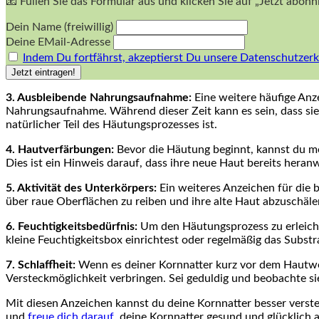
📧 Füllen Sie das Formular aus und klicken Sie auf „Jetzt abon
Dein Name (freiwillig)
Deine EMail-Adresse
Indem Du fortfährst, akzeptierst Du unsere Datenschutzerk
3. Ausbleibende Nahrungsaufnahme:
Eine weitere häufige Anz
Nahrungsaufnahme. Während dieser Zeit kann es sein, dass sie i
natürlicher Teil des Häutungsprozesses ist.
4. Hautverfärbungen:
Bevor die Häutung beginnt, kannst du mög
Dies ist ein Hinweis darauf, dass ihre neue Haut bereits heranwä
5. Aktivität des Unterkörpers:
Ein weiteres Anzeichen für die 
über raue Oberflächen zu reiben und ihre alte Haut abzuschälen
6. Feuchtigkeitsbedürfnis:
Um den Häutungsprozess zu erleichte
kleine Feuchtigkeitsbox einrichtest oder regelmäßig das Substra
7. Schlaffheit:
Wenn es deiner Kornnatter kurz vor dem Hautwech
Versteckmöglichkeit verbringen. Sei geduldig und beobachte sie 
Mit diesen Anzeichen kannst du deine Kornnatter besser verste
und
freue dich darauf
, deine Kornnatter gesund und glücklich