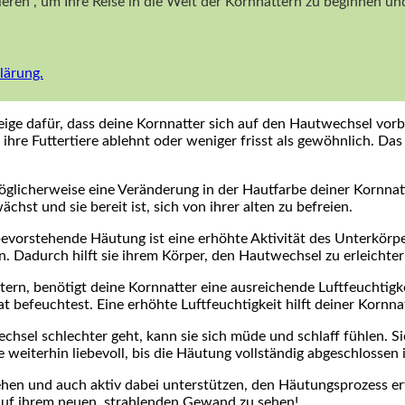
nieren“, um Ihre Reise in die Welt der Kornnattern zu beginnen 
lärung.
eige dafür, dass deine Kornnatter sich auf den Hautwechsel vor
hre Futtertiere ablehnt oder weniger frisst als gewöhnlich. Das
licherweise eine Veränderung in der Hautfarbe deiner Kornnatte
chst und sie bereit ist, sich von ihrer alten zu befreien.
bevorstehende Häutung ist eine erhöhte Aktivität des Unterkörpe
. Dadurch hilft sie ihrem Körper, den Hautwechsel zu erleichter
rn, benötigt deine Kornnatter eine ausreichende Luftfeuchtigkei
t befeuchtest. Eine erhöhte Luftfeuchtigkeit hilft deiner Kornna
sel schlechter geht, kann sie sich müde und schlaff fühlen. Si
weiterhin liebevoll, bis die Häutung vollständig abgeschlossen i
hen und auch aktiv dabei unterstützen, den Häutungsprozess erf
 auf ihrem neuen, strahlenden Gewand zu sehen!