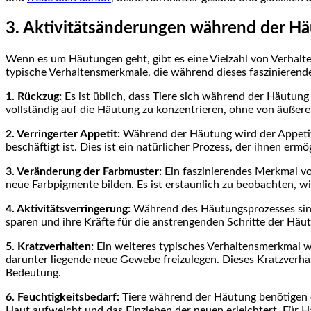
3. Aktivitätsänderungen während der H
Wenn es um Häutungen geht, gibt es eine Vielzahl von Verhalte
typische Verhaltensmerkmale, die während dieses faszinierend
1. Rückzug:
Es ist üblich, dass Tiere sich während der Häutung
vollständig auf die Häutung zu konzentrieren, ohne von äußere
2. Verringerter Appetit:
Während der Häutung wird der Appetit 
beschäftigt ist. Dies ist ein natürlicher Prozess, der ihnen erm
3. Veränderung der Farbmuster:
Ein faszinierendes Merkmal vo
neue Farbpigmente bilden. Es ist erstaunlich zu beobachten, wie
4. Aktivitätsverringerung:
Während des Häutungsprozesses sind T
sparen und ihre Kräfte für die anstrengenden Schritte der Hä
5. Kratzverhalten:
Ein weiteres typisches Verhaltensmerkmal wä
darunter liegende neue Gewebe freizulegen. Dieses Kratzverha
Bedeutung.
6. Feuchtigkeitsbedarf:
Tiere während der Häutung benötigen of
Haut aufweicht und das Einziehen der neuen erleichtert. Für 