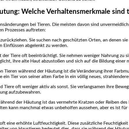
äutung: Welche Verhaltensmerkmale sind 
nsänderungen bei Tieren. Die meisten davon sind unvermeidlich u
en Prozesses auftreten:
 zurückziehen. Sie suchen nach geschützten Orten, an denen sie s
n Einflüssen abgelenkt zu werden.
der Tiere oft beeinträchtigt. Sie nehmen weniger Nahrung zu si
öglicht, ihre alte Haut abzustoßen und sich auf die Bildung einer
n Tieren während der Häutung ist die Veränderung ihrer Farbmust
 ein Tier von seiner alten Farbe in ein völlig neues, strahlender
iere oft weniger aktiv als sonst. Sie verlangsamen ihre Bewegu
utung aufzubewahren.
hrend der Häutung ist das vermehrte Kratzen oder Reiben des K
lten kann manchmal etwas unbeholfen aussehen, aber es ist für
t eine erhöhte Luftfeuchtigkeit. Diese zusätzliche Feuchtigkeit
Halter von Haustieren bedeutet dies, dass sie während der Häu