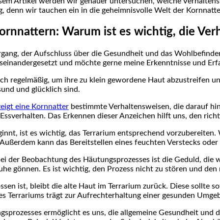
diesem Artikel werden wir genauer untersuchen, welche Verhalte
g, denn wir tauchen ein in die geheimnisvolle Welt der Kornnatt
Kornnattern: Warum ist es wichtig, die Ve
rgang, der Aufschluss über die Gesundheit und das Wohlbefinden 
useinandergesetzt und möchte gerne meine Erkenntnisse und Erfa
ich regelmäßig, um ihre zu klein gewordene Haut abzustreifen u
sund und glücklich sind.
igt eine Kornnatter
bestimmte Verhaltensweisen, die darauf hind
Essverhalten. Das Erkennen dieser Anzeichen hilft uns, den rich
innt, ist es wichtig, das Terrarium entsprechend vorzubereiten
ußerdem kann das Bereitstellen eines feuchten Verstecks oder 
i der Beobachtung des Häutungsprozesses ist die Geduld, die wi
he gönnen. Es ist wichtig, den Prozess nicht zu stören und den 
n ist, bleibt die alte Haut im Terrarium zurück. Diese sollte s
 des Terrariums trägt zur Aufrechterhaltung einer gesunden Umge
prozesses ermöglicht es uns, die allgemeine Gesundheit und d