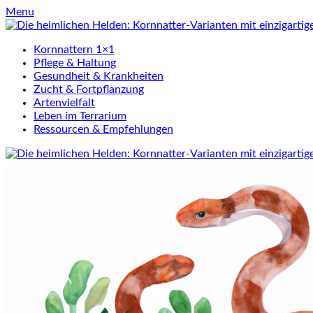
Skip
Menu
to
content
Kornnattern 1×1
Pflege & Haltung
Gesundheit & Krankheiten
Zucht & Fortpflanzung
Artenvielfalt
Leben im Terrarium
Ressourcen & Empfehlungen