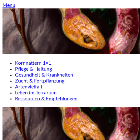
Skip
Menu
to
content
Kornnattern 1×1
Pflege & Haltung
Gesundheit & Krankheiten
Zucht & Fortpflanzung
Artenvielfalt
Leben im Terrarium
Ressourcen & Empfehlungen