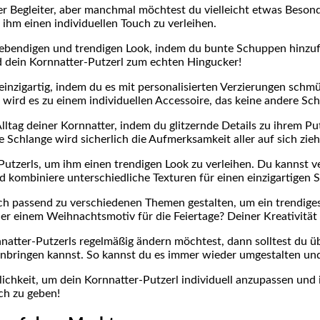
tiger Begleiter, aber ⁣manchmal ⁤möchtest du vielleicht etwas Bes
 ihm einen individuellen Touch zu verleihen.
 lebendigen und trendigen Look,‍ indem du bunte ​Schuppen hinz
rd dein⁣ Kornnatter-Putzerl zum echten Hingucker!
 einzigartig, indem du es mit personalisierten Verzierungen schm
wird es⁣ zu einem individuellen Accessoire, das ‌keine andere ​Sch
tag‍ deiner Kornnatter, indem du glitzernde Details zu ⁢ihrem ⁤Put
e Schlange wird sicherlich die Aufmerksamkeit aller auf sich zie
-Putzerls, um ihm einen trendigen Look zu⁢ verleihen. Du kannst v
kombiniere⁤ unterschiedliche ⁣Texturen für einen einzigartigen⁣ St
uch passend zu verschiedenen Themen gestalten, um ein trendige
r ‍einem Weihnachtsmotiv für die Feiertage? Deiner Kreativität s
natter-Putzerls regelmäßig ändern möchtest, dann‍ solltest du ü
anbringen kannst. So ⁤kannst du es immer wieder umgestalten un
hkeit, um dein Kornnatter-Putzerl⁤ individuell anzupassen und ih
ch zu geben!