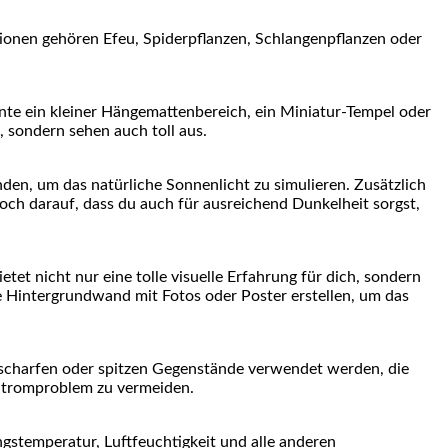
ptionen gehören Efeu, Spiderpflanzen,​ Schlangenpflanzen oder
te ⁢ein kleiner Hängemattenbereich, ein Miniatur-Tempel oder
 ⁢sondern sehen auch toll aus.
en, um⁣ das natürliche ⁢Sonnenlicht zu simulieren. Zusätzlich
ch darauf, dass du auch für ausreichend ⁢Dunkelheit sorgst,
etet nicht nur eine tolle visuelle Erfahrung für dich, sondern
Hintergrundwand⁣ mit ‍Fotos oder ‍Poster erstellen, um das
e scharfen oder‌ spitzen‌ Gegenstände verwendet ‌werden, die
n Stromproblem zu vermeiden.
gstemperatur,⁢ Luftfeuchtigkeit⁤ und alle anderen ​