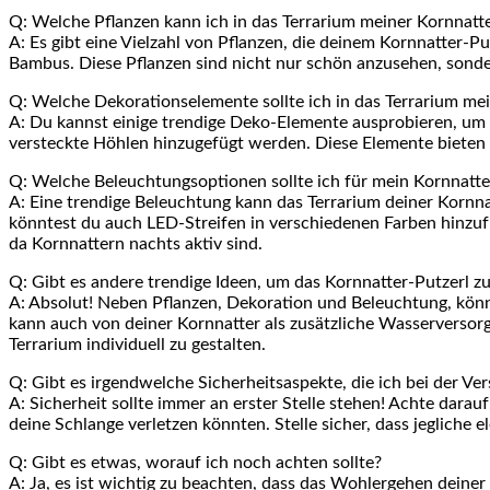
Q: Welche Pflanzen kann ich in das Terrarium meiner Kornnatt
A: Es gibt ​eine Vielzahl von Pflanzen, die deinem Kornnatter-P
Bambus. Diese Pflanzen ⁣sind nicht nur schön anzusehen, sonde
Q: Welche Dekorationselemente sollte ich‍ in das Terrarium mei
A: Du kannst einige trendige Deko-Elemente ausprobieren, um d
versteckte Höhlen hinzugefügt werden. Diese Elemente bieten ni
Q: Welche Beleuchtungsoptionen sollte⁣ ich für mein ⁤Kornnatt
A: Eine trendige Beleuchtung kann das Terrarium⁤ deiner ⁣Kornn
könntest du auch LED-Streifen ​in verschiedenen Farben hinzuf
da Kornnattern ⁤nachts aktiv sind.
Q: Gibt es andere trendige Ideen,⁣ um das Kornnatter-Putzerl z
A: ⁣Absolut! Neben Pflanzen, Dekoration und Beleuchtung, könnte
kann auch von deiner Kornnatter als zusätzliche Wasserversorg
⁤Terrarium individuell zu gestalten.
Q: Gibt es irgendwelche Sicherheitsaspekte, ‌die ich bei der Ve
A: Sicherheit ⁤sollte immer an erster Stelle stehen! Achte darau
deine Schlange verletzen könnten. Stelle ‍sicher, dass jegliche
Q: Gibt es etwas, worauf ich noch achten ​sollte?
A: Ja, es ist wichtig zu beachten, dass das Wohlergehen‍ deiner 