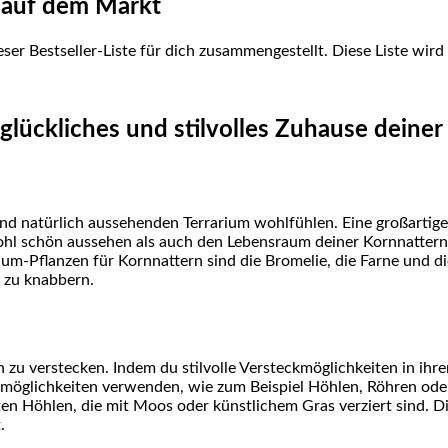
e auf ⁣dem Markt
er Bestseller-Liste⁢ für dich zusammengestellt. Diese Liste wird t
n glückliches und stilvolles Zuhause deine
nd⁣ natürlich aussehenden Terrarium wohlfühlen. Eine großartige
l schön aussehen als auch​ den ⁣Lebensraum deiner Kornnattern
m-Pflanzen für Kornnattern ‍sind ‍die Bromelie, die Farne und die 
 zu ‍knabbern.
ch zu verstecken. Indem du ​stilvolle Versteckmöglichkeiten in ihr
möglichkeiten verwenden, wie zum Beispiel ​Höhlen, Röhren oder
ten ‍Höhlen, die mit ​Moos oder künstlichem Gras verziert sind. 
.