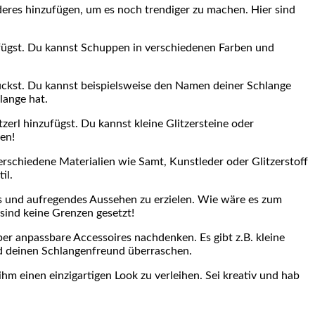
onderes hinzufügen, um es noch trendiger zu machen. Hier sind
ufügst. Du kannst Schuppen in verschiedenen Farben und
ückst. Du⁤ kannst beispielsweise den Namen deiner ⁣Schlange
lange hat.
zerl‌ hinzufügst.‌ Du kannst kleine Glitzersteine oder
hen!
erschiedene⁤ Materialien wie Samt, Kunstleder⁣ oder Glitzerstoff
il.
s und aufregendes Aussehen zu erzielen. Wie wäre es⁣ zum
ind keine‌ Grenzen gesetzt!
ber anpassbare Accessoires nachdenken. Es gibt z.B. kleine
d deinen ⁤Schlangenfreund ​überraschen.
m einen einzigartigen Look zu ⁤verleihen. Sei kreativ und hab⁢