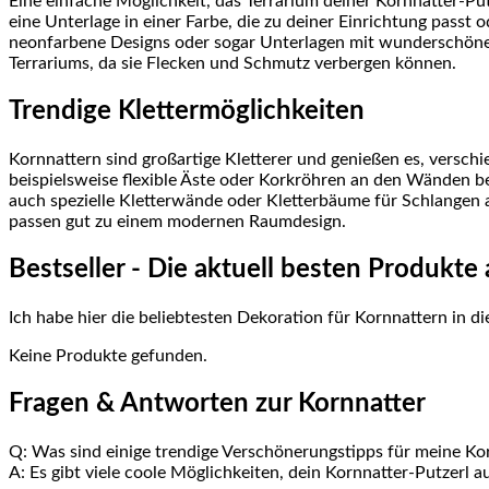
Eine einfache Möglichkeit, das Terrarium ‌deiner Kornnatter-Pu
eine Unterlage‌ in einer Farbe, die ‍zu deiner Einrichtung passt
neonfarbene Designs oder‍ sogar Unterlagen⁤ mit wunderschönen
Terrariums, da ⁢sie​ Flecken und Schmutz verbergen⁢ können.
Trendige Klettermöglichkeiten
Kornnattern sind großartige Kletterer und ​genießen es, versc
beispielsweise ‌flexible Äste oder Korkröhren an den Wänden b
auch spezielle Kletterwände oder Kletterbäume für Schlangen an
passen gut zu einem ‍modernen Raumdesign.
Bestseller ‍- ⁢Die⁣ aktuell besten Produkt
Ich habe hier​ die ​beliebtesten Dekoration für Kornnattern in di
Keine Produkte gefunden.
Fragen & Antworten zur Kornnatter
Q: Was sind⁤ einige⁣ trendige ​Verschönerungstipps für meine K
A: ‌Es​ gibt viele coole Möglichkeiten, dein⁢ Kornnatter-Putzerl