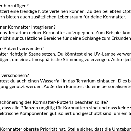
er hinzufügen?
utzerl eine trendige Note verleihen können. ⁤Zu den​ beliebten O
rn bieten auch zusätzlichen Lebensraum für deine Kornnatter.
ner Kornnatter integrieren?
as Terrarium deiner​ Kornnatter aufzupeppen. Zum Beispiel könn
cht nur ⁤zusätzliche Bereiche⁢ für deine Schlange zum Erkunden,
er-Putzerl verwenden?
atter richtig in Szene setzen. Du könntest eine UV-Lampe verwend
ügen, um eine atmosphärische⁣ Stimmung zu erzeugen.‍ Achte jedo
u verschönern?
st⁣ du auch einen Wasserfall ‌in​ das Terrarium einbauen. Dies bi
ung genutzt werden. Außerdem könntest​ du eine personalisierte 
rschönerung des ‌Kornnatter-Putzerls ​beachten sollte?
f, dass alle Pflanzen ungiftig für Kornnattern sind ⁢und dass kein
​ elektrische Komponenten gut isoliert und geschützt sind, um ei
Kornnatter oberste Priorität hat. Stelle sicher,⁤ dass die Umgebun