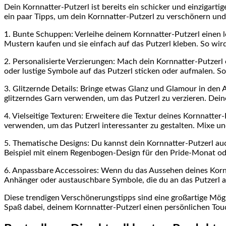
Dein Kornnatter-Putzerl ⁢ist bereits ein schicker und⁤ einzigar
ein paar Tipps,⁤ um dein Kornnatter-Putzerl zu verschönern und
1. Bunte Schuppen: Verleihe⁤ deinem Kornnatter-Putzerl einen
Mustern kaufen und sie einfach auf das⁢ Putzerl kleben. So⁤ wi
2.⁣ Personalisierte Verzierungen: Mach dein Kornnatter-Putzerl
oder lustige Symbole auf das Putzerl sticken oder aufmalen. So 
3. Glitzernde Details: Bringe etwas Glanz und Glamour in den All
glitzerndes Garn​ verwenden, um das Putzerl zu verzieren. Dein
4. Vielseitige Texturen: Erweitere die Textur ‌deines Kornnatter
verwenden, ​um das Putzerl interessanter zu gestalten. Mixe und 
5. Thematische Designs: Du‌ kannst dein⁣ Kornnatter-Putzerl a
Beispiel mit ​einem Regenbogen-Design für den Pride-Monat ode
6. Anpassbare ⁢Accessoires: Wenn‌ du das ⁣Aussehen deines Korn
Anhänger oder austauschbare Symbole, ‍die du an ‌das Putzerl 
Diese trendigen Verschönerungstipps sind eine großartige Möglic
Spaß dabei, deinem Kornnatter-Putzerl einen ⁢persönlichen ⁣Tou