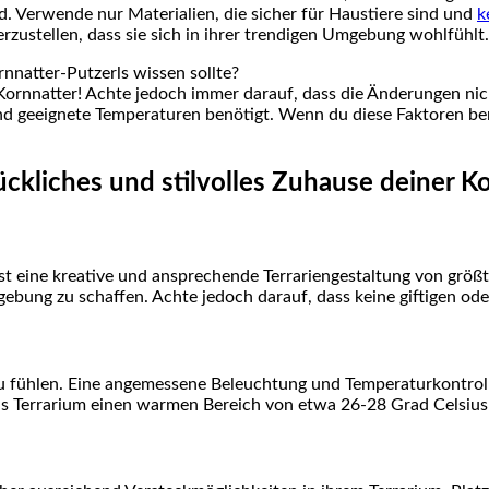
. Verwende nur Materialien, die sicher für Haustiere sind und
k
rzustellen, dass sie sich in ihrer⁣ trendigen Umgebung wohlfühlt.
rnnatter-Putzerls wissen sollte?
ornnatter! Achte jedoch⁣ immer darauf, dass die ‌Änderungen nich
und geeignete‍ Temperaturen benötigt. Wenn du diese⁣ Faktoren be
ckliches und stilvolles⁣ Zuhause ⁤deiner K
 ist eine kreative und ansprechende ‌Terrariengestaltung von gr
gebung zu schaffen. Achte jedoch darauf, ⁣dass keine giftigen​ 
fühlen. Eine angemessene Beleuchtung und Temperaturkontrolle
 das Terrarium⁢ einen warmen Bereich von etwa 26-28 Grad Celsiu