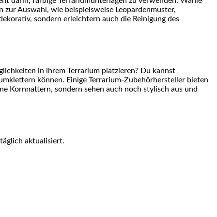
teht darin, farbige ​Terrariumunterlagen zu verwenden. Wähle
onen zur Auswahl, wie ⁤beispielsweise Leopardenmuster,
dekorativ, sondern erleichtern auch die Reinigung des
lichkeiten in ihrem Terrarium platzieren? Du kannst
rumklettern können. Einige Terrarium-Zubehörhersteller bieten
ne Kornnattern,‍ sondern sehen auch noch​ stylisch aus und
äglich aktualisiert.