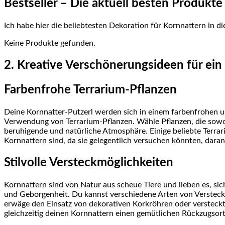
Bestseller – Die⁢ aktuell besten Produkt
Ich habe hier die beliebtesten Dekoration für Kornnattern in dies
Keine Produkte gefunden.
2. ​Kreative ‍Verschönerungsideen für​ ei
Farbenfrohe Terrarium-Pflanzen
Deine Kornnatter-Putzerl werden sich ⁢in einem farbenfrohen‍ u
Verwendung von Terrarium-Pflanzen. Wähle Pflanzen, die sowoh
beruhigende⁣ und natürliche Atmosphäre. Einige beliebte Terrariu
Kornnattern sind, da sie gelegentlich versuchen könnten,‌ daran
Stilvolle Versteckmöglichkeiten
Kornnattern sind von⁤ Natur aus⁣ scheue Tiere und lieben es, si
und Geborgenheit. Du kannst verschiedene Arten ⁢von Versteck
⁤erwäge ‍den Einsatz von dekorativen⁤ Korkröhren oder versteck
gleichzeitig deinen Kornnattern einen​ gemütlichen Rückzugsort