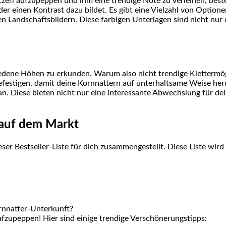
tzerl aufzupeppen und ihm eine⁤ trendige Note zu verleihen, bes
 oder einen Kontrast dazu ‍bildet. Es gibt eine Vielzahl von‍ Opti
 Landschaftsbildern. Diese farbigen‍ Unterlagen sind nicht nur 
hiedene Höhen zu erkunden. Warum also nicht trendige Klettermög
efestigen, damit deine Kornnattern auf unterhaltsame Weise ​he
. Diese bieten ⁢nicht nur eine interessante Abwechslung für dei
e auf dem Markt
eser Bestseller-Liste für dich zusammengestellt. Diese Liste wird t
ornnatter-Unterkunft?
 aufzupeppen! Hier sind einige trendige⁢ Verschönerungstipps: