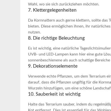
Wahl, wo ‍sie sich zurückziehen möchten.
7. Klettergelegenheiten
Da⁣ Kornnattern⁤ auch gerne ‌klettern, sollte da
bieten. Diese ermöglichen ihnen, ihr natürliche
nutzen.
8. Die richtige ​Beleuchtung
Es ist wichtig, eine⁢ natürliche Tageslichtsimuli
UVB- und LED-Lampen kann hier eine gute Lösun
sonnenbeschienene als auch schattige Bereiche 
9. Dekorationselemente
Verwende echte Pflanzen, um dem Terrarium ein 
darauf, dass die Pflanzen ungiftig für die Kornn
Wurzeln ​hinzufügen, um eine schöne Landschaf
10. Sauberkeit ist wichtig
Halte das Terrarium sauber, indem du regelmäßig
Kot ‌entfernst. Dies ist essentiell für das Wohl