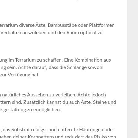
s‌ Terrarium diverse Äste, Bambusstäbe oder Plattformen
s Verhalten auszuleben und ⁣den Raum optimal zu
erung im Terrarium zu schaffen. Eine Kombination ‍aus
g sein. Achte darauf, ‌dass die Schlange sowohl
zur Verfügung hat.
natürliches‌ Aussehen zu verleihen. Achte jedoch
attern sind. Zusätzlich kannst du auch Äste,‍ Steine und
tsgestaltung zu ermöglichen.
 ⁣das Substrat reinigst und⁤ entfernte Häutungen oder
ergehen deiner Kornnattern und reduziert das Risiko ⁤von