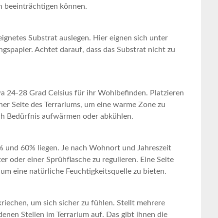
on beeinträchtigen können.
eeignetes Substrat auslegen. Hier eignen sich unter
apier. ‍Achtet darauf,‍ dass ⁤das Substrat nicht‍ zu
a 24-28‍ Grad Celsius für ihr Wohlbefinden. Platzieren
er Seite des Terrariums, um​ eine warme⁣ Zone zu
nach Bedürfnis aufwärmen oder abkühlen.
0% und 60% ‌liegen. Je nach⁢ Wohnort‍ und Jahreszeit
er oder einer Sprühflasche zu regulieren. Eine Seite
m eine⁣ natürliche Feuchtigkeitsquelle ​zu bieten.
riechen, um sich sicher zu fühlen.‍ Stellt mehrere⁣
denen Stellen im Terrarium auf. ‌Das gibt ihnen die