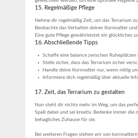
gewechselt werden, um eine optimale⁣ Hygiene z
15. Regelmäßige Pflege
Nehme dir regelmäßig Zeit, um⁢ das Terrarium 
Beobachte das Verhalten deiner Kornnatter und 
Eine gute Pflege gewährleistet ein⁣ glückliches
16. Abschließende Tipps
Schaffe eine balance⁢ zwischen Ruheplätzen⁣
Stelle sicher, dass das Terrarium sicher ver
Handle deine Kornnatter ⁤nur, wenn nötig un
Informiere⁤ dich regelmäßig über aktuelle In
17. Zeit, das Terrarium zu gestalten
Nun steht dir nichts mehr im Weg, um das perfe
Spaß dabei und​ sei ⁣kreativ. Bedenke immer die 
behagliches Zuhause⁢ für sie.
Bei weiteren Fragen stehen wir von kornnattern