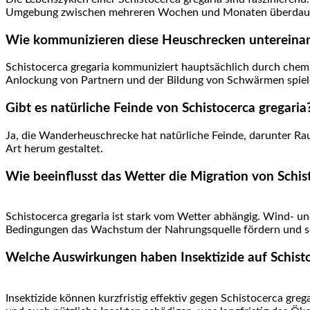
Umgebung zwischen mehreren Wochen und Monaten überdauern,
Wie kommunizieren diese Heuschrecken untereina
Schistocerca gregaria‍ kommuniziert hauptsächlich durch chemis
Anlockung von Partnern und‍ der Bildung von Schwärmen spie
Gibt es natürliche ‌Feinde von Schistocerca⁢ gregaria
Ja, die Wanderheuschrecke hat⁤ natürliche Feinde, darunter Rau
Art herum gestaltet.
Wie beeinflusst das ⁣Wetter die Migration von⁢ Schis
Schistocerca gregaria ist stark vom Wetter‌ abhängig. Wind- und
Bedingungen das Wachstum der Nahrungsquelle fördern und so
Welche Auswirkungen haben Insektizide auf Schisto
Insektizide können kurzfristig effektiv gegen Schistocerca grega