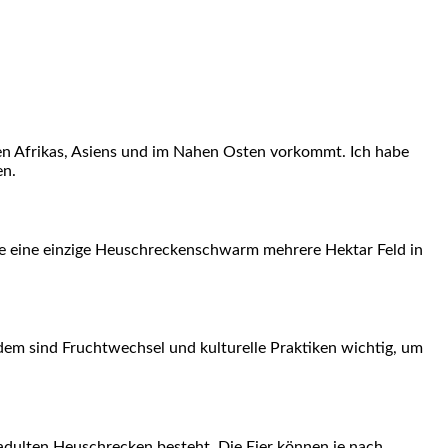
en Afrikas, Asiens und im ⁤Nahen Osten ⁤vorkommt. Ich habe
en.
ie‌ eine einzige Heuschreckenschwarm mehrere Hektar Feld in
udem sind Fruchtwechsel‌ und kulturelle Praktiken wichtig, um
d adulten Heuschrecken besteht. Die⁤ Eier können je nach