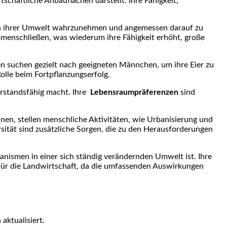
chaftliche ⁢Anbauflächen darstellt. Ihre Fähigkeit,
ngen⁤ ihrer Umwelt wahrzunehmen und angemessen darauf⁢ zu
mmenschließen, was wiederum​ ihre Fähigkeit erhöht, ⁤große
 suchen gezielt nach geeigneten ‍Männchen, um ‍ihre⁤ Eier zu
olle beim Fortpflanzungserfolg.
standsfähig‌ macht. Ihre ⁣
Lebensraumpräferenzen
sind
önnen, stellen menschliche Aktivitäten, wie Urbanisierung und
ität sind zusätzliche Sorgen, ‍die⁣ zu den Herausforderungen‌
anismen in einer sich ständig verändernden Umwelt ist. Ihre
für ⁤die Landwirtschaft, da die umfassenden⁣ Auswirkungen
aktualisiert.⁤