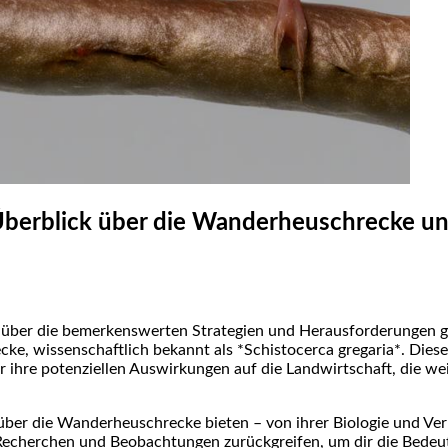
 Überblick über die Wanderheuschrecke un
 über die bemerkenswerten Strategien⁢ und Herausforderungen gest
e, wissenschaftlich bekannt‍ als⁤ *Schistocerca gregaria*. Dies
hre‍ potenziellen Auswirkungen auf die Landwirtschaft,‍ die we
über die Wanderheuschrecke bieten ⁣–⁢ von ihrer Biologie und Verb
Recherchen und​ Beobachtungen zurückgreifen, um dir die Bedeutung