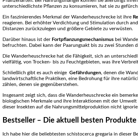
Pflanzenarten. Bei Nahrungsmangel können sie ‍allerdings ihren 
unterschiedlichste Pflanzen zu konsumieren, hat sie zu gefürc
Ein faszinierendes Merkmal ⁤der Wanderheuschrecke ist ihre
Re
reagieren. Bei erhöhter Verdichtung und Stimulation durch ande
Distanzen‍ zurückzulegen und größere‌ Gebiete zu verwüsten.
Darüber ‍hinaus ist der
Fortpflanzungsmechanismus
bei‌ Wander
befruchten. Dabei ⁣kann der Paarungsakt bis‌ zu zwei Stunden d
Die Wanderheuschrecke hat​ die Fähigkeit,⁢ sich⁣ an unterschied
vielfältig, von Trocken- bis zu Feuchtgebieten, was ihre Verbre
Schließlich gibt es auch einige ‍
Gefährdungen
,​ denen die Wand
landwirtschaftliche Praktiken, eine Bedrohung für ihre natürlic
zählen, denen sie gegenüberstehen.
Insgesamt zeigt ​sich, dass die‍ Wanderheuschrecke ein⁢ bemer
biologischen Merkmale und⁢ ihre Interaktionen mit der Umwelt s
dieser Insekten auf ⁢die Nahrungsmittelproduktion nicht ⁣ignor
Bestseller – ‌Die aktuell besten Produkt
Ich habe ⁢hier die ‍beliebtesten schistocerca gregaria ​in dieser B