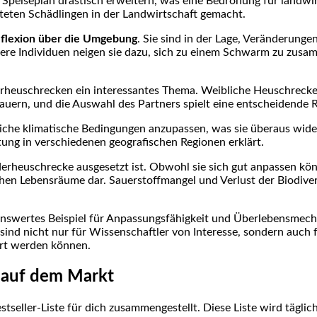
Speiseplan drastisch⁤ erweitern, was eine Bedrohung für landwirts
hteten Schädlingen in der Landwirtschaft gemacht.
flexion über ‌die Umgebung
. Sie sind in ​der‍ Lage, Veränderu
re Individuen​ neigen sie dazu, sich zu⁤ einem Schwarm zu ⁢zusa
heuschrecken ein⁣ interessantes ‍Thema.⁣ Weibliche Heuschrecken
auern, und die Auswahl des Partners spielt eine entscheidende R
liche⁤ klimatische Bedingungen anzupassen, was‍ sie überaus wider
itung in verschiedenen geografischen ⁤Regionen erklärt.
erheuschrecke ausgesetzt⁤ ist. Obwohl ⁢sie ⁤sich ⁢gut anpassen k
hen Lebensräume ⁤dar. Sauerstoffmangel‌ und Verlust der Biodivers
kenswertes Beispiel für⁤ Anpassungsfähigkeit und ⁣Überlebensmech
ind nicht nur für Wissenschaftler von​ Interesse, sondern auch 
iert werden können.
e auf dem Markt
estseller-Liste für dich zusammengestellt. Diese ‌Liste wird täglich 