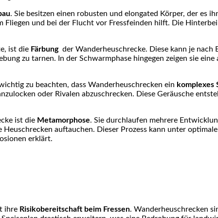
bau
. Sie besitzen einen robusten und ⁤elongated Körper, der es ihn
Fliegen⁢ und bei der Flucht ⁢vor Fressfeinden hilft. Die Hinterbei
, ist die
Färbung
‌ der ‍Wanderheuschrecke. Diese kann je nach Ent
gebung zu tarnen.‌ In der⁤ Schwarmphase hingegen zeigen sie eine a
wichtig​ zu beachten, dass ⁣Wanderheuschrecken ein
komplexes 
zulocken oder Rivalen abzuschrecken. Diese Geräusche entstehe
cke ist die
Metamorphose
. Sie durchlaufen mehrere Entwicklung
te⁣ Heuschrecken auftauchen. ⁣Dieser ⁢Prozess kann unter ​opti
osionen erklärt.
st ihre
Risikobereitschaft beim Fressen
. Wanderheuschrecken ​sin