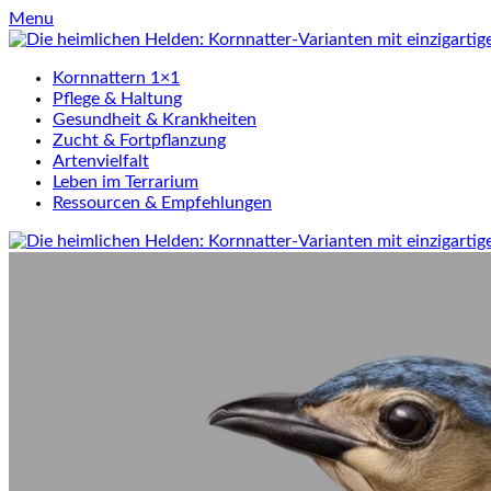
Skip
Menu
to
content
Kornnattern 1×1
Pflege & Haltung
Gesundheit & Krankheiten
Zucht & Fortpflanzung
Artenvielfalt
Leben im Terrarium
Ressourcen & Empfehlungen