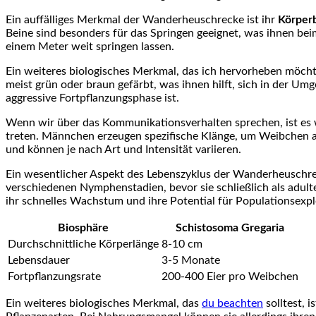
Ein⁤ auffälliges Merkmal‍ der Wanderheuschrecke ist ihr
Körper
Beine ​sind besonders für das Springen geeignet, was ihnen beim 
einem⁢ Meter weit‌ springen lassen.
Ein weiteres biologisches Merkmal, das ich hervorheben möchte
meist grün oder braun gefärbt, was ihnen hilft,​ sich‌ in der Um
aggressive⁢ Fortpflanzungsphase ist.
Wenn wir über das ​Kommunikationsverhalten sprechen, ist es 
treten. Männchen erzeugen spezifische Klänge, um Weibchen an
und können je nach ⁣Art und Intensität‍ variieren.
Ein wesentlicher ⁣Aspekt des Lebenszyklus der ‌Wanderheuschre
verschiedenen Nymphenstadien,‌ bevor sie schließlich als adul
ihr schnelles Wachstum und ihre Potential für Populationsexpl
Biosphäre
Schistosoma Gregaria
Durchschnittliche Körperlänge
8-10 cm
Lebensdauer
3-5 ⁣Monate
Fortpflanzungsrate
200-400 Eier pro Weibchen
Ein weiteres biologisches ⁣Merkmal,⁤ das
du beachten
solltest, i