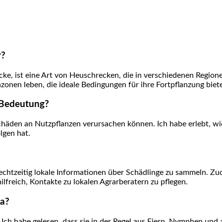
r?
ke, ist eine⁤ Art von Heuschrecken, die ‍in verschiedenen Region
zonen leben, die ideale‍ Bedingungen für ‌ihre⁣ Fortpflanzung biet
n Bedeutung?
chäden an Nutzpflanzen verursachen können.​ Ich habe erlebt, w
olgen hat.
rechtzeitig lokale⁤ Informationen über Schädlinge ⁤zu sammeln. Z
lfreich, Kontakte zu lokalen Agrarberatern zu ⁢pflegen.
ia?
 Ich habe gelesen, ‌dass ⁤sie in ‍der Regel aus Eiern, Nymphen un